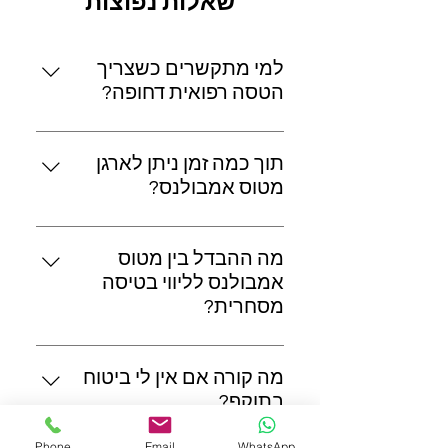
שאלות נפוצות
למי מתקשרים כשצריך
הטסה רפואית דחופה?
מחייגים 055-689-4866 למוקד
פרמדיקלי, 24 שעות ביממה.
תוך כמה זמן ניתן לארגן
מטוס אמבולנס?
בהתאם לדחיפות הצורך הרפואי. ניתן
לתאם הטסה תוך שעות בודדות עד
מה ההבדל בין מטוס
מספר ימים
אמבולנס לליווי בטיסה
מסחרית?
ג׳ט אמבולנס הוא “ניידת טיפול נמרץ
מעופפת” פרטית; ליווי מסחרי מתאים
מה קורה אם אין לי ביטוח
למצבים יציבים יחסית וחוסך עד 60 %
בתוקף?
מהעלות.
במצבים מיוחדים אנו מספקים
Phone
Email
WhatsApp