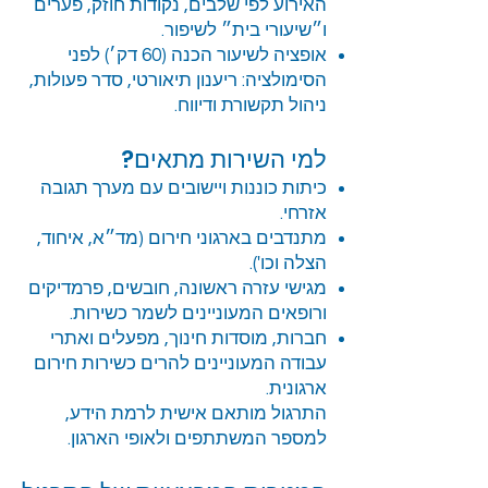
האירוע לפי שלבים, נקודות חוזק, פערים
ו״שיעורי בית״ לשיפור.
אופציה לשיעור הכנה (60 דק׳) לפני
הסימולציה: ריענון תיאורטי, סדר פעולות,
ניהול תקשורת ודיווח.
למי השירות מתאים?
כיתות כוננות ויישובים עם מערך תגובה
אזרחי.
מתנדבים בארגוני חירום (מד״א, איחוד,
הצלה וכו').
מגישי עזרה ראשונה, חובשים, פרמדיקים
ורופאים המעוניינים לשמר כשירות.
חברות, מוסדות חינוך, מפעלים ואתרי
עבודה המעוניינים להרים כשירות חירום
ארגונית.
התרגול מותאם אישית לרמת הידע,
למספר המשתתפים ולאופי הארגון.