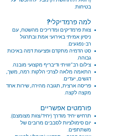
(ויזואלית/תחושתית) מבלי להתפשר על
בטיחות.
למה פרמדיקלי?
צוות פרמדיקים ומדריכים מהשטח, עם
ניסיון אמיתי באירועי אמת ובתרגול
רב-נפגעים.
סט הדמיה מתקדם ופציעות דמה באיכות
גבוהה.
צילום רב־זוויתי ודיבריף מקצועי מובנה.
התאמה מלאה לצרכי הלקוח: רמה, משך,
דגשים, יעדים.
פריסה ארצית, תגובה מהירה, שירות אחד
מקצה לקצה.
פורמטים אפשריים
תרחיש יחיד מודרך (יחיד/צוות מצומצם).
יום סימולציות לסבבים מרובים של
משתתפים.