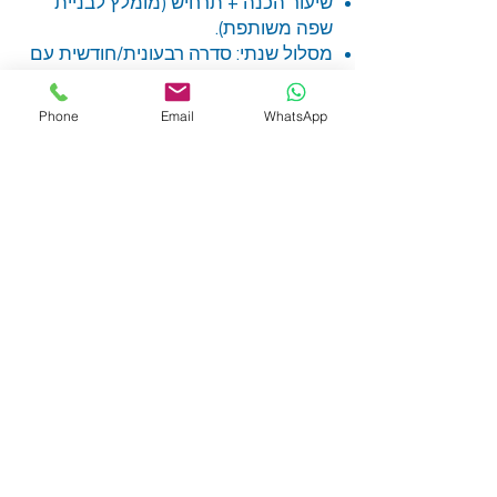
שיעור הכנה + תרחיש (מומלץ לבניית
שפה משותפת).
מסלול שנתי: סדרה רבעונית/חודשית עם
עליית מדרגה מדורגת.
Phone
Email
WhatsApp
בטיחות
כל הסימולציות מתבצעות בפיקוח
פרמדיק, עם נהלי בטיחות ברורים, ציוד
מגן לפי הצורך והפרדה מלאה בין ציוד
תרגול לציוד רפואי אמיתי.
אל תחכה לרגע האמת – תתאמן אליו
היום!! לשיחה עם פרמדיק, הצעת מחיר
ותיאום תאריך השאירו פרטים
כאן