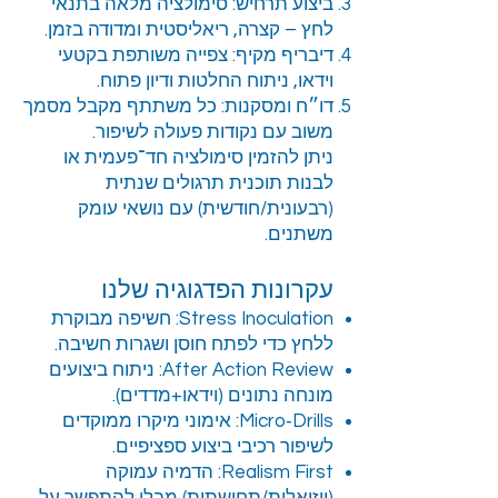
ביצוע תרחיש: סימולציה מלאה בתנאי
לחץ – קצרה, ריאליסטית ומדודה בזמן.
דיבריף מקיף: צפייה משותפת בקטעי
וידאו, ניתוח החלטות ודיון פתוח.
דו״ח ומסקנות: כל משתתף מקבל מסמך
משוב עם נקודות פעולה לשיפור.
ניתן להזמין סימולציה חד־פעמית או
לבנות תוכנית תרגולים שנתית
(רבעונית/חודשית) עם נושאי עומק
משתנים.
עקרונות הפדגוגיה שלנו
Stress Inoculation: חשיפה מבוקרת
ללחץ כדי לפתח חוסן ושגרות חשיבה.
After Action Review: ניתוח ביצועים
מונחה נתונים (וידאו+מדדים).
Micro‑Drills: אימוני מיקרו ממוקדים
לשיפור רכיבי ביצוע ספציפיים.
Realism First: הדמיה עמוקה