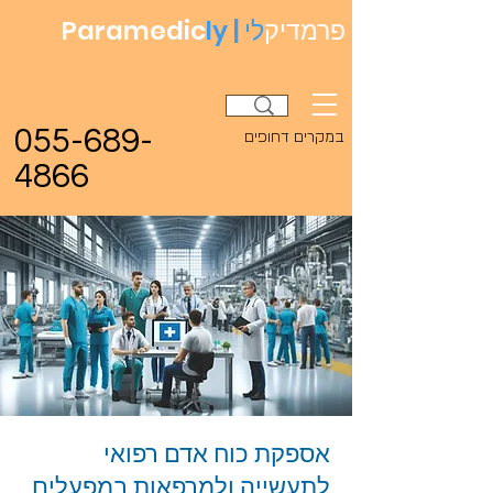
פרמדיק
לי
ly |
Paramedic
055-689-
במקרים דחופים
4866
אספקת כוח אדם רפואי
לתעשייה ולמרפאות במפעלים