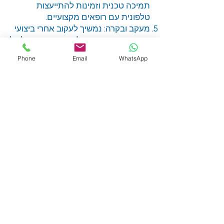
תמיכה טכנית וזמינות להתייעצות
טלפונית עם רופאים מקצועיים.
מעקב ובקרה: נמשיך לעקוב אחרי ביצועי
הצוות הרפואי ונדאג לדיווח תקופתי על כל
פעילות.
Phone
Email
WhatsApp
שאלות ותשובות
איזה סוג של הכשרות אתם מספקים
לצוות הרפואי?
אנו מספקים השתלמויות והכשרות
בנושאים שונים, כולל שימוש בציוד רפואי,
נהלי בטיחות, טיפול במצבי חירום ושיטות
טיפול חדשות. ההכשרות מותאמות
לצרכים הספציפיים של המפעל
והמרפאה.
האם הרופאים זמינים להתייעצות
טלפונית 24/7?
כן, רופאים זמינים להתייעצות טלפונית
מסביב לשעון כדי לספק ייעוץ רפואי
מקצועי בכל עת.