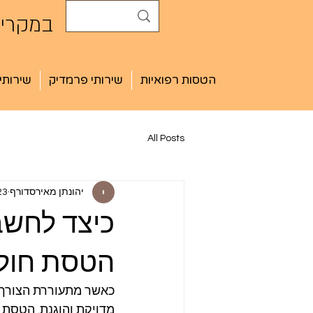
במקרים
הטסות רפואיות
שירותי פרמדיק
שירותי
All Posts
יהונתן מאירסדורף
23 בפב
כיצד לחשב
הטסת חול
כאשר מתעוררת הצורך 
מדויקת והוגנת. הטסת ח