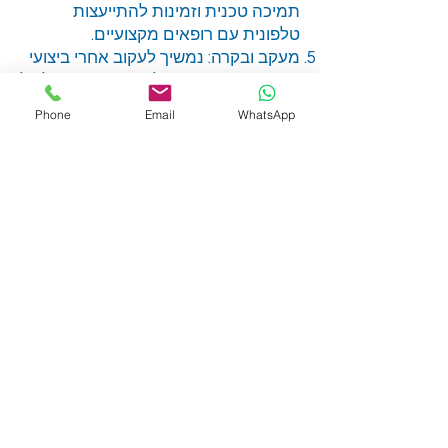
תמיכה טכנית וזמינות להתייעצות
טלפונית עם רופאים מקצועיים.
מעקב ובקרה: נמשיך לעקוב אחרי ביצועי
הצוות הרפואי ונדאג לדיווח תקופתי על כל
פעילות.
Phone
Email
WhatsApp
שאלות ותשובות
איזה סוג של הכשרות אתם מספקים
לצוות הרפואי?
אנו מספקים השתלמויות והכשרות
בנושאים שונים, כולל שימוש בציוד רפואי,
נהלי בטיחות, טיפול במצבי חירום ושיטות
טיפול חדשות. ההכשרות מותאמות
לצרכים הספציפיים של המפעל
והמרפאה.
האם הרופאים זמינים להתייעצות
טלפונית 24/7?
כן, רופאים זמינים להתייעצות טלפונית
מסביב לשעון כדי לספק ייעוץ רפואי
מקצועי בכל עת.