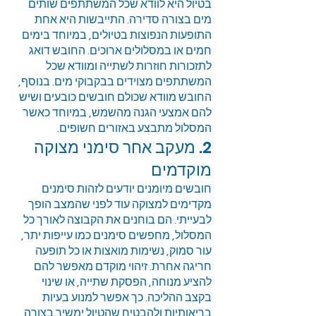
בטיול היא לוודא שכל המשתתפים שותים
מים בצורה סדירה. התייבשות היא אחת
התופעות הנפוצות בטיולים, במיוחד בימים
חמים או במסלולים ארוכים. החובש דואג
לתזכורות חוזרות לשתייה ומוודא שכל
המשתתפים מצוידים בבקבוקי מים. בנוסף,
החובש מוודא שכולם חובשים כובעים ושיש
להם אמצעי הגנה מהשמש, במיוחד כאשר
המסלול מתבצע באזורים חשופים.
2. מעקב אחר סימני מצוקה
מוקדמים
חובשים מיומנים יודעים לזהות סימנים
מקדימים למצוקה עוד לפני שהמצב הופך
לבעייתי. הם בוחנים את הקבוצה לאורך כל
המסלול, מחפשים סימנים כמו עייפות יתר,
עור סמוק, נשימות מואצות או כל תופעה
חריגה אחרת. זיהוי מוקדם מאפשר להם
להציע מנוחה, הפסקת שתייה, או שינוי
בקצב ההליכה. כך אפשר למנוע בעיות
בריאותיות ולהבטיח שהטיול ימשיך בצורה